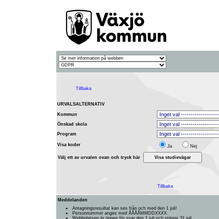
Tillbaka
URVALSALTERNATIV
Kommun
Önskad skola
Program
Visa koder
Ja
Nej
Välj ett av urvalen ovan och tryck här
Tillbaka
Meddelanden
Antagningsresultat kan ses från och med den 1 juli!
Personnummer anges med ÅÅÅÅMMDDXXXX.
Webbplatsen är öppen för svar den 1 juli och stängs 31 juli.