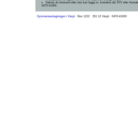
Saknar du lösenord eller inte kan logga in, kontakta din SYV eller Konta
0470-41000.
Gymnasieantagningen i Växjö
Box 1222
351 12 Växjö
0470-41000
Omstart: 2026-08-08 03:08:26