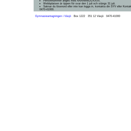
Personnummer anges med ÅÅÅÅMMDDXXXX.
Webbplatsen är öppen för svar den 1 juli och stängs 31 juli.
Saknar du lösenord eller inte kan logga in, kontakta din SYV eller Konta
0470-41000.
Gymnasieantagningen i Växjö
Box 1222
351 12 Växjö
0470-41000
Omstart: 2026-08-10 03:06:14