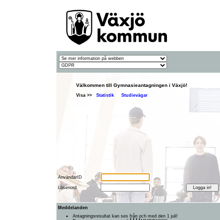
Välkommen till Gymnasieantagningen i Växjö!
Visa >>
Statistik
Studievägar
AnvändarID
Lösenord
Meddelanden
Antagningsresultat kan ses från och med den 1 juli!